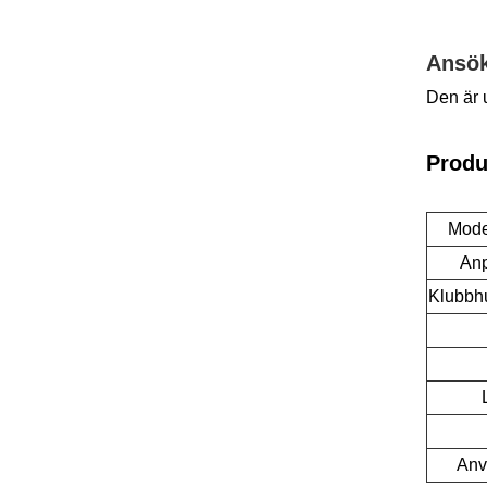
Ansö
Den är u
Produ
Mode
Anp
Klubbh
Anv