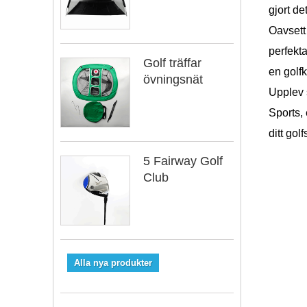
gjort de
Oavsett
perfekta
Golf träffar
en golf
övningsnät
Upplev 
Sports, 
ditt gol
5 Fairway Golf
Club
Alla nya produkter