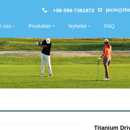
jecin@the
+86-596-7361872
 oss
Produkter
Nyheter
FAQ
Titanium Dr