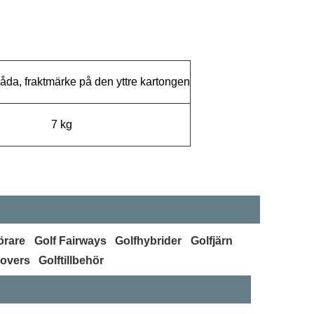
 låda, fraktmärke på den yttre kartongen
7 kg
örare
Golf Fairways
Golfhybrider
Golfjärn
covers
Golftillbehör