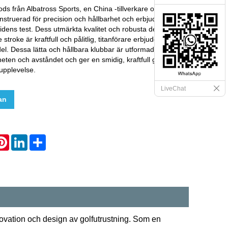
ds från Albatross Sports, en China -tillverkare och
nstruerad för precision och hållbarhet och erbjuder en
tidens test. Dess utmärkta kvalitet och robusta design
e stroke är kraftfull och pålitlig, titanförare erbjuder golfare
del. Dessa lätta och hållbara klubbar är utformade för att
eten och avståndet och ger en smidig, kraftfull gunga för
fupplevelse.
LiveChat
an
hatsApp
Pinterest
LinkedIn
Share
ovation och design av golfutrustning. Som en