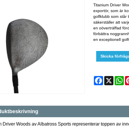
Titanium Driver Woo
exportör, som är ko
golfklubb som står 
säkerställer att varj
en oöverträffad för
förbättra noggrannh
en exceptionell gol
Skicka förfråg
Facebook
X
W
duktbeskrivning
m Driver Woods av Albatross Sports representerar toppen av inn