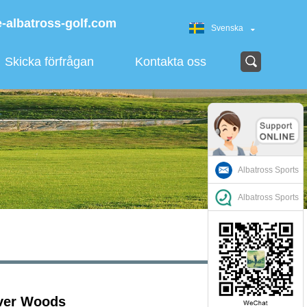
-albatross-golf.com
Svenska
Skicka förfrågan
Kontakta oss
Albatross Sports
Albatross Sports
iver Woods