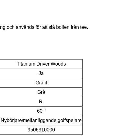
ng och används för att slå bollen från tee.
Titanium Driver Woods
Ja
Grafit
Grå
R
60 °
Nybörjare/mellanliggande golfspelare
9506310000