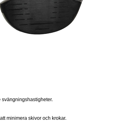
re att uppnå högre svängningshastigheter.
älper till att minimera skivor och krokar.