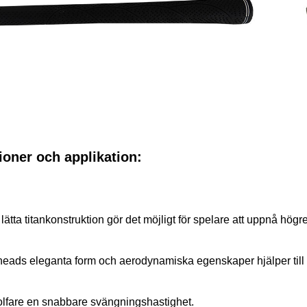
ioner och applikation:
s lätta titankonstruktion gör det möjligt för spela
bheads eleganta form och aerodynamiska egenskaper hj
olfare en snabbare svängningshastighet.