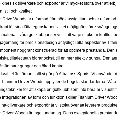
kinesisk tillverkare och exportör är vi mycket stolta över att e
n, stil och kvalitet.
m Drive Woods är utformad från högklassig titan och är utformad
 känt för sina lätta egenskaper, vilket möjliggör större svängni
aterial i våra golfklubbar ser vi till att varje stroke är kraftfull o
gagemang för precisionsdesign är tydligt i alla aspekter av Tita
omponent noggrant konstruerad för att optimera prestanda. Den e
tiska tilltalet utan bidrar också till en mer effektiv gunga. Den
ör jämnare gungor och ökad kontroll.
kvalitet är kärnan i allt vi gör på Albatross Sports. Vi använder r
je Titanium Driver Woods uppfyller de högsta standarderna. Vår
ningstekniker för att skapa en golfklubb som inte bara är visuellt
 integrationen av form och funktion skiljer Titanium Driver Woo
a-tillverkare och exportör är vi stolta över att leverera produkter
m Driver Woods är inget undantag. Dess exceptionella prestanda