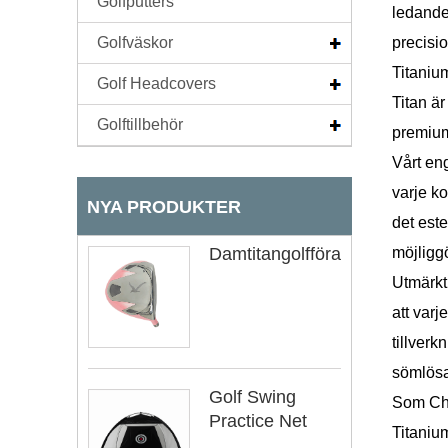
Golfputters
ledande 
Golfväskor
precisio
Titaniu
Golf Headcovers
Titan är
Golftillbehör
premiumm
Vårt en
varje k
NYA PRODUKTER
det este
Damtitangolfförare
möjligg
Utmärkt 
att var
tillverk
sömlösa
Golf Swing
Som Chin
Practice Net
Titaniu