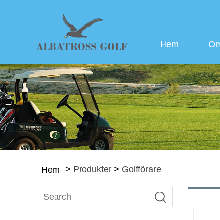
Hem
Om
>
Produkter
>
Golfförare
Hem