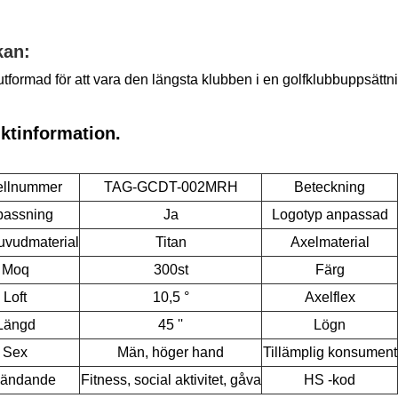
kan:
tformad för att vara den längsta klubben i en golfklubbuppsättni
ktinformation.
llnummer
TAG-GCDT-002MRH
Beteckning
assning
Ja
Logotyp anpassad
uvudmaterial
Titan
Axelmaterial
Moq
300st
Färg
Loft
10,5 °
Axelflex
Längd
45 ''
Lögn
Sex
Män, höger hand
Tillämplig konsument
ändande
Fitness, social aktivitet, gåva
HS -kod