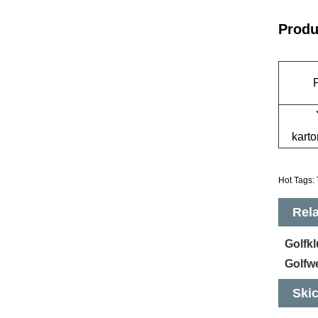
Produ
karto
Hot Tags: T
Rela
Golfkl
Golfw
Skic