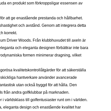
rbjuda en produkt som förkroppsligar essensen av
 för att ge enastående prestanda och hållbarhet.
ngshastighet och avstånd. Genom att integrera detta
ch korrekt.
nium Driver Woods. Från klubbhuvudet till axeln är
leganta och eleganta designen förbättrar inte bara
 aerodynamiska formen minimerar dragning, vilket
igorösa kvalitetskontrollåtgärder för att säkerställa
a skickliga hantverkare använder avancerade
 fantastisk utan också byggd för att hålla. Den
ds från andra golfklubbar på marknaden.
 i världsklass till golfentusiaster runt om i världen.
, eleganta design och enastående kvalitet har