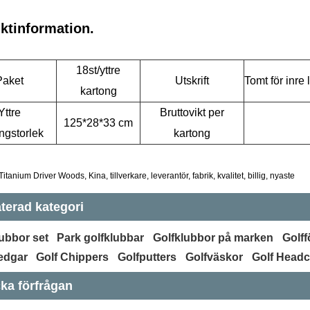
ktinformation.
18st/yttre
Paket
Utskrift
Tomt för inre
kartong
Yttre
Bruttovikt per
125*28*33 cm
ngstorlek
kartong
itanium Driver Woods, Kina, tillverkare, leverantör, fabrik, kvalitet, billig, nyaste
terad kategori
ubbor set
Park golfklubbar
Golfklubbor på marken
Golff
edgar
Golf Chippers
Golfputters
Golfväskor
Golf Head
ka förfrågan