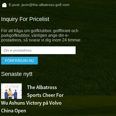
E-post:
jecin@the-albatross-golf.com
Inquiry For Pricelist
För att fråga om golfklubbor, golfförare och
parkgolfklubbor, vänligen ange din e-
postadress, så svarar vi dig inom 24 timmar.
Senaste nytt
The Albatross
Sanningen
Sports Cheer For
sätta: Vad
Wu Ashuns Victory på Volvo
fungerar verkligen?
China Open