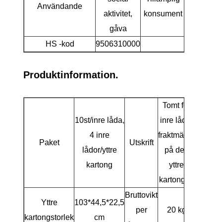
Användande
aktivitet,
konsument
go
gåva
HS -kod
9506310000
Produktinformation.
Tomt för
10st/inre låda,
inre låda,
4 inre
fraktmärke
Paket
Utskrift
lådor/yttre
på den
kartong
yttre
kartongen
Bruttovikt
Yttre
103*44,5*22,5
per
20 kg
kartongstorlek
cm