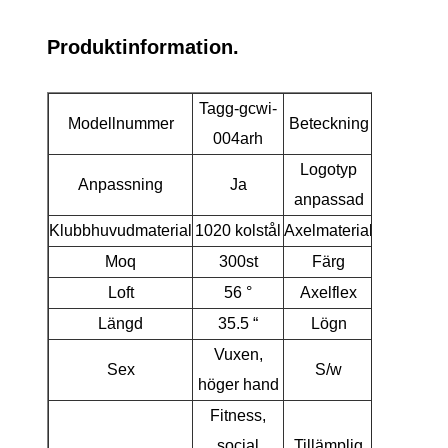
Produktinformation.
Tagg-gcwi-
Modellnummer
Beteckning
Sandk
004arh
Logotyp
Anpassning
Ja
anpassad
Klubbhuvudmaterial
1020 kolstål
Axelmaterial
Moq
300st
Färg
G
Loft
56 °
Axelflex
Längd
35.5 “
Lögn
Vuxen,
Sex
S/w
höger hand
Fitness,
social
Tillämplig
Nybörjare