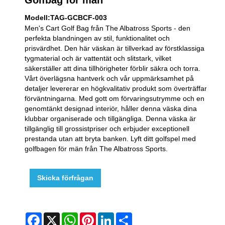
Modell:TAG-GCBCF-003
Men's Cart Golf Bag från The Albatross Sports - den
perfekta blandningen av stil, funktionalitet och
prisvärdhet. Den här väskan är tillverkad av förstklassiga
tygmaterial och är vattentät och slitstark, vilket
säkerställer att dina tillhörigheter förblir säkra och torra.
Vårt överlägsna hantverk och vår uppmärksamhet på
detaljer levererar en högkvalitativ produkt som överträffar
förväntningarna. Med gott om förvaringsutrymme och en
genomtänkt designad interiör, håller denna väska dina
klubbar organiserade och tillgängliga. Denna väska är
tillgänglig till grossistpriser och erbjuder exceptionell
prestanda utan att bryta banken. Lyft ditt golfspel med
golfbagen för män från The Albatross Sports.
Skicka förfrågan
Facebook
X
WhatsApp
Pinterest
LinkedIn
Share