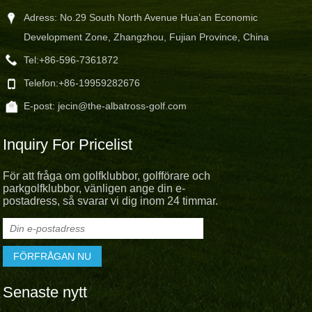
Adress: No.29 South North Avenue Hua’an Economic
Development Zone, Zhangzhou, Fujian Province, China
Tel:
+86-596-7361872
Telefon:
+86-19959282676
E-post:
jecin@the-albatross-golf.com
Inquiry For Pricelist
För att fråga om golfklubbor, golfförare och
parkgolfklubbor, vänligen ange din e-
postadress, så svarar vi dig inom 24 timmar.
Senaste nytt