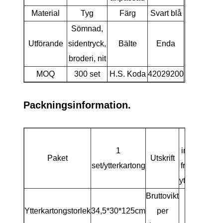
Material
Tyg
Färg
Svart blå
Sömnad,
Utförande
sidentryck,
Bälte
Enda
broderi, nit
MOQ
300 set
H.S. Koda
42029200
Packningsinformation.
Blank för
1
innerkarton
Paket
Utskrift
set/ytterkartong
fraktmärke 
ytterkartong
Bruttovikt
Ytterkartongstorlek
34,5*30*125cm
per
4 kg