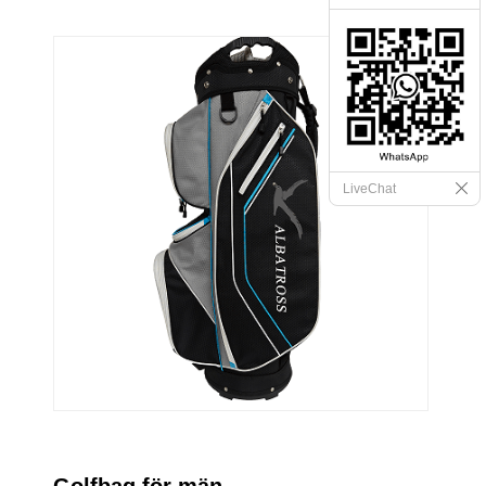
LiveChat
Golfbag för män