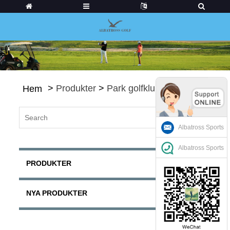
>
Produkter
>
Park golfklubbar
Hem
Albatross Sports
Albatross Sports
PRODUKTER
NYA PRODUKTER