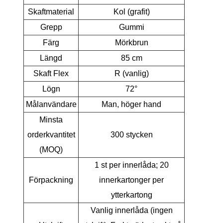
Skaftmaterial
Kol (grafit)
Grepp
Gummi
Färg
Mörkbrun
Längd
85 cm
Skaft Flex
R (vanlig)
Lögn
72°
Målanvändare
Man, höger hand
Minsta
orderkvantitet
300 stycken
(MOQ)
1 st per innerlåda; 20
Förpackning
innerkartonger per
ytterkartong
Vanlig innerlåda (ingen