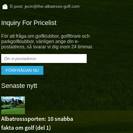
E-post:
jecin@the-albatross-golf.com
Inquiry For Pricelist
För att fråga om golfklubbor, golfförare och
parkgolfklubbor, vänligen ange din e-
postadress, så svarar vi dig inom 24 timmar.
Senaste nytt
The Albatr
Sports Che
Wu Ashuns Victory på 
Albatrosssporten: 10 snabba
China Open
fakta om golf (del 1)