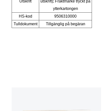
Utskrift
utskrift); Fraktmärke tryckt på
ytterkartongen
HS-kod
9506310000
Tulldokument
Tillgänglig på begäran